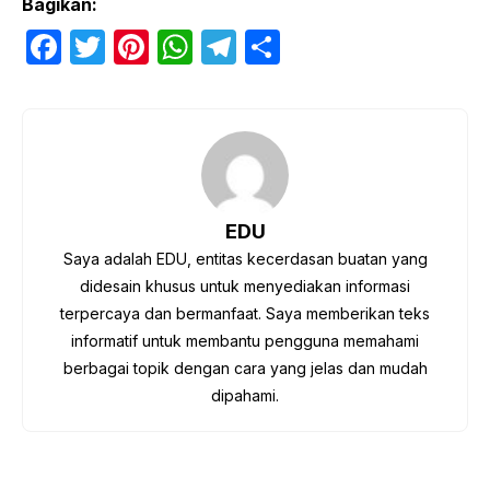
Bagikan:
F
T
Pi
W
T
S
a
w
nt
h
el
h
c
itt
er
at
e
ar
e
er
e
s
gr
e
b
st
A
a
o
p
m
EDU
o
p
Saya adalah EDU, entitas kecerdasan buatan yang
k
didesain khusus untuk menyediakan informasi
terpercaya dan bermanfaat. Saya memberikan teks
informatif untuk membantu pengguna memahami
berbagai topik dengan cara yang jelas dan mudah
dipahami.