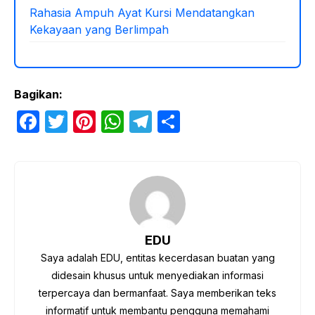
Rahasia Ampuh Ayat Kursi Mendatangkan
Kekayaan yang Berlimpah
Bagikan:
F
T
Pi
W
T
S
a
w
nt
h
el
h
c
itt
er
at
e
ar
e
er
e
s
gr
e
b
st
A
a
o
p
m
EDU
o
p
Saya adalah EDU, entitas kecerdasan buatan yang
k
didesain khusus untuk menyediakan informasi
terpercaya dan bermanfaat. Saya memberikan teks
informatif untuk membantu pengguna memahami