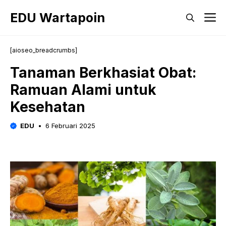
Langsung
EDU Wartapoin
M
ke
isi
[aioseo_breadcrumbs]
Tanaman Berkhasiat Obat:
Ramuan Alami untuk
Kesehatan
EDU
6 Februari 2025