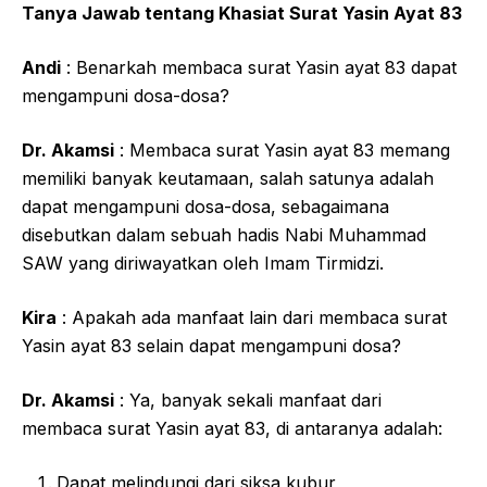
Tanya Jawab tentang Khasiat Surat Yasin Ayat 83
Andi
: Benarkah membaca surat Yasin ayat 83 dapat
mengampuni dosa-dosa?
Dr. Akamsi
: Membaca surat Yasin ayat 83 memang
memiliki banyak keutamaan, salah satunya adalah
dapat mengampuni dosa-dosa, sebagaimana
disebutkan dalam sebuah hadis Nabi Muhammad
SAW yang diriwayatkan oleh Imam Tirmidzi.
Kira
: Apakah ada manfaat lain dari membaca surat
Yasin ayat 83 selain dapat mengampuni dosa?
Dr. Akamsi
: Ya, banyak sekali manfaat dari
membaca surat Yasin ayat 83, di antaranya adalah:
Dapat melindungi dari siksa kubur