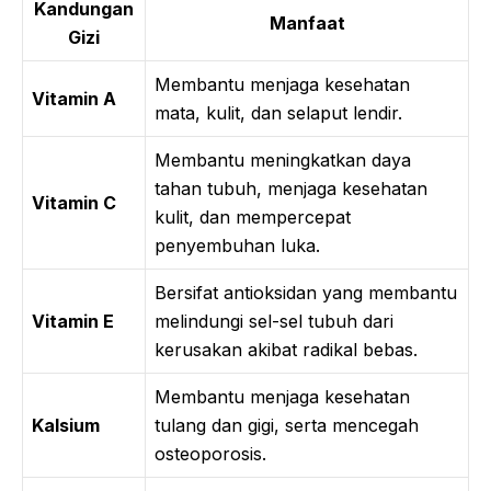
Kandungan
Manfaat
Gizi
Membantu menjaga kesehatan
Vitamin A
mata, kulit, dan selaput lendir.
Membantu meningkatkan daya
tahan tubuh, menjaga kesehatan
Vitamin C
kulit, dan mempercepat
penyembuhan luka.
Bersifat antioksidan yang membantu
Vitamin E
melindungi sel-sel tubuh dari
kerusakan akibat radikal bebas.
Membantu menjaga kesehatan
Kalsium
tulang dan gigi, serta mencegah
osteoporosis.