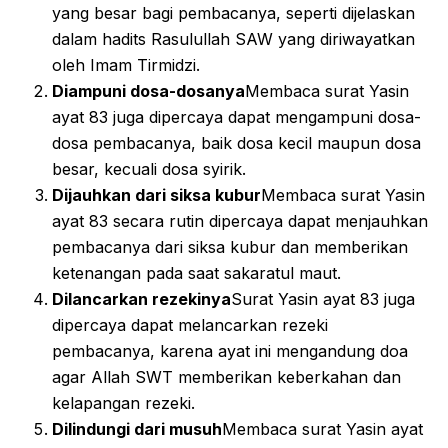
yang besar bagi pembacanya, seperti dijelaskan
dalam hadits Rasulullah SAW yang diriwayatkan
oleh Imam Tirmidzi.
Diampuni dosa-dosanya
Membaca surat Yasin
ayat 83 juga dipercaya dapat mengampuni dosa-
dosa pembacanya, baik dosa kecil maupun dosa
besar, kecuali dosa syirik.
Dijauhkan dari siksa kubur
Membaca surat Yasin
ayat 83 secara rutin dipercaya dapat menjauhkan
pembacanya dari siksa kubur dan memberikan
ketenangan pada saat sakaratul maut.
Dilancarkan rezekinya
Surat Yasin ayat 83 juga
dipercaya dapat melancarkan rezeki
pembacanya, karena ayat ini mengandung doa
agar Allah SWT memberikan keberkahan dan
kelapangan rezeki.
Dilindungi dari musuh
Membaca surat Yasin ayat