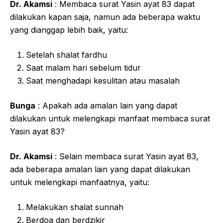
Dr. Akamsi
: Membaca surat Yasin ayat 83 dapat
dilakukan kapan saja, namun ada beberapa waktu
yang dianggap lebih baik, yaitu:
Setelah shalat fardhu
Saat malam hari sebelum tidur
Saat menghadapi kesulitan atau masalah
Bunga
: Apakah ada amalan lain yang dapat
dilakukan untuk melengkapi manfaat membaca surat
Yasin ayat 83?
Dr. Akamsi
: Selain membaca surat Yasin ayat 83,
ada beberapa amalan lain yang dapat dilakukan
untuk melengkapi manfaatnya, yaitu:
Melakukan shalat sunnah
Berdoa dan berdzikir