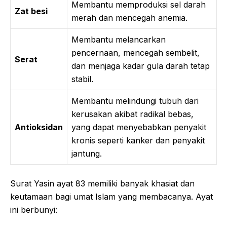
Membantu memproduksi sel darah
Zat besi
merah dan mencegah anemia.
Membantu melancarkan
pencernaan, mencegah sembelit,
Serat
dan menjaga kadar gula darah tetap
stabil.
Membantu melindungi tubuh dari
kerusakan akibat radikal bebas,
Antioksidan
yang dapat menyebabkan penyakit
kronis seperti kanker dan penyakit
jantung.
Surat Yasin ayat 83 memiliki banyak khasiat dan
keutamaan bagi umat Islam yang membacanya. Ayat
ini berbunyi: