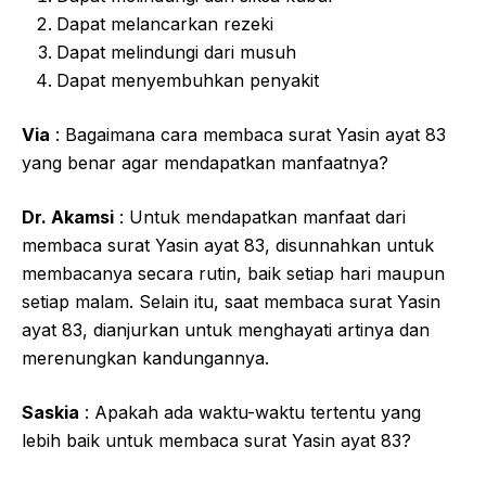
Dapat melancarkan rezeki
Dapat melindungi dari musuh
Dapat menyembuhkan penyakit
Via
: Bagaimana cara membaca surat Yasin ayat 83
yang benar agar mendapatkan manfaatnya?
Dr. Akamsi
: Untuk mendapatkan manfaat dari
membaca surat Yasin ayat 83, disunnahkan untuk
membacanya secara rutin, baik setiap hari maupun
setiap malam. Selain itu, saat membaca surat Yasin
ayat 83, dianjurkan untuk menghayati artinya dan
merenungkan kandungannya.
Saskia
: Apakah ada waktu-waktu tertentu yang
lebih baik untuk membaca surat Yasin ayat 83?