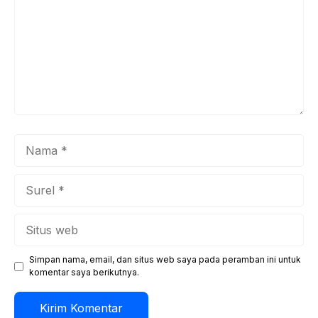
Nama
Surel
Situs
web
Simpan nama, email, dan situs web saya pada peramban ini untuk
komentar saya berikutnya.