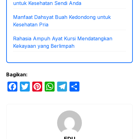
untuk Kesehatan Sendi Anda
Manfaat Dahsyat Buah Kedondong untuk
Kesehatan Pria
Rahasia Ampuh Ayat Kursi Mendatangkan
Kekayaan yang Berlimpah
Bagikan:
F
T
Pi
W
T
S
a
w
nt
h
el
h
c
itt
er
at
e
ar
e
er
e
s
gr
e
b
st
A
a
o
p
m
EDU