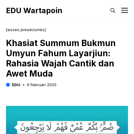
Langsung
EDU Wartapoin
M
ke
isi
[aioseo_breadcrumbs]
Khasiat Summum Bukmun
Umyun Fahum Layarjiun:
Rahasia Wajah Cantik dan
Awet Muda
EDU
9 Februari 2025