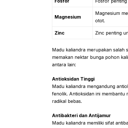
Fosfor
Fosfor penting 
Magnesium mem
Magnesium
otot.
Zinc
Zinc penting un
Madu kaliandra merupakan salah sa
memakan nektar bunga pohon kalia
antara lain:
Antioksidan Tinggi
Madu kaliandra mengandung antioks
fenolik. Antioksidan ini membantu 
radikal bebas.
Antibakteri dan Antijamur
Madu kaliandra memiliki sifat antiba