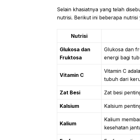
Selain khasiatnya yang telah dise
nutrisi. Berikut ini beberapa nutri
Nutrisi
Glukosa dan
Glukosa dan fr
Fruktosa
energi bagi tub
Vitamin C adal
Vitamin C
tubuh dari ker
Zat Besi
Zat besi penti
Kalsium
Kalsium pentin
Kalium memban
Kalium
kesehatan jant