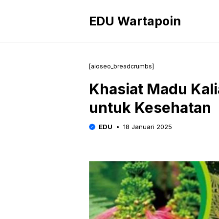
Langsung
ke
EDU Wartapoin
isi
[aioseo_breadcrumbs]
Khasiat Madu Kali
untuk Kesehatan
EDU
18 Januari 2025