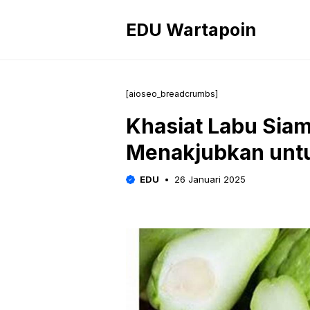
Langsung
ke
EDU Wartapoin
isi
[aioseo_breadcrumbs]
Khasiat Labu Sia
Menakjubkan unt
EDU
26 Januari 2025