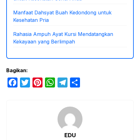
Manfaat Dahsyat Buah Kedondong untuk
Kesehatan Pria
Rahasia Ampuh Ayat Kursi Mendatangkan
Kekayaan yang Berlimpah
Bagikan:
F
T
Pi
W
T
S
a
w
nt
h
el
h
c
itt
er
at
e
ar
e
er
e
s
gr
e
b
st
A
a
o
p
m
EDU