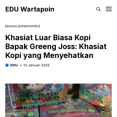
Langsung
EDU Wartapoin
M
ke
isi
[aioseo_breadcrumbs]
Khasiat Luar Biasa Kopi
Bapak Greeng Joss: Khasiat
Kopi yang Menyehatkan
EDU
13 Januari 2025