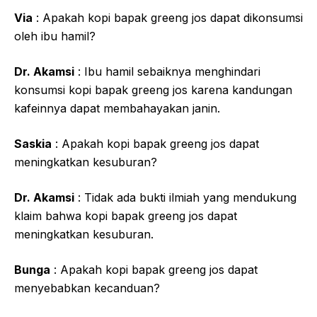
Via
: Apakah kopi bapak greeng jos dapat dikonsumsi
oleh ibu hamil?
Dr. Akamsi
: Ibu hamil sebaiknya menghindari
konsumsi kopi bapak greeng jos karena kandungan
kafeinnya dapat membahayakan janin.
Saskia
: Apakah kopi bapak greeng jos dapat
meningkatkan kesuburan?
Dr. Akamsi
: Tidak ada bukti ilmiah yang mendukung
klaim bahwa kopi bapak greeng jos dapat
meningkatkan kesuburan.
Bunga
: Apakah kopi bapak greeng jos dapat
menyebabkan kecanduan?