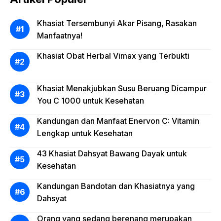
Khasiat Tersembunyi Akar Pisang, Rasakan
Manfaatnya!
Khasiat Obat Herbal Vimax yang Terbukti
Khasiat Menakjubkan Susu Beruang Dicampur
You C 1000 untuk Kesehatan
Kandungan dan Manfaat Enervon C: Vitamin
Lengkap untuk Kesehatan
43 Khasiat Dahsyat Bawang Dayak untuk
Kesehatan
Kandungan Bandotan dan Khasiatnya yang
Dahsyat
Orang yang sedang berenang merupakan