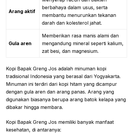
berbahaya dalam usus, serta
Arang aktif
membantu menurunkan tekanan
darah dan kolesterol jahat.
Memberikan rasa manis alami dan
Gula aren
mengandung mineral seperti kalium,
zat besi, dan magnesium.
Kopi Bapak Greng Jos adalah minuman kopi
tradisional Indonesia yang berasal dari Yogyakarta.
Minuman ini terdiri dari kopi hitam yang dicampur
dengan gula aren dan arang panas. Arang yang
digunakan biasanya berupa arang batok kelapa yang
dibakar hingga membara.
Kopi Bapak Greng Jos memiliki banyak manfaat
kesehatan, di antaranya: