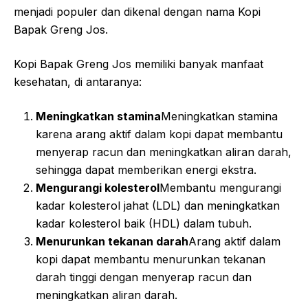
menjadi populer dan dikenal dengan nama Kopi
Bapak Greng Jos.
Kopi Bapak Greng Jos memiliki banyak manfaat
kesehatan, di antaranya:
Meningkatkan stamina
Meningkatkan stamina
karena arang aktif dalam kopi dapat membantu
menyerap racun dan meningkatkan aliran darah,
sehingga dapat memberikan energi ekstra.
Mengurangi kolesterol
Membantu mengurangi
kadar kolesterol jahat (LDL) dan meningkatkan
kadar kolesterol baik (HDL) dalam tubuh.
Menurunkan tekanan darah
Arang aktif dalam
kopi dapat membantu menurunkan tekanan
darah tinggi dengan menyerap racun dan
meningkatkan aliran darah.