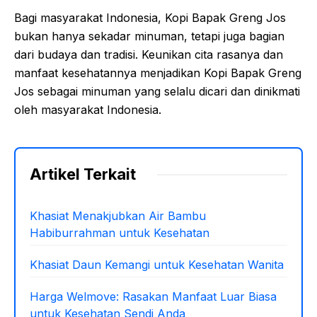
Bagi masyarakat Indonesia, Kopi Bapak Greng Jos
bukan hanya sekadar minuman, tetapi juga bagian
dari budaya dan tradisi. Keunikan cita rasanya dan
manfaat kesehatannya menjadikan Kopi Bapak Greng
Jos sebagai minuman yang selalu dicari dan dinikmati
oleh masyarakat Indonesia.
Artikel Terkait
Khasiat Menakjubkan Air Bambu
Habiburrahman untuk Kesehatan
Khasiat Daun Kemangi untuk Kesehatan Wanita
Harga Welmove: Rasakan Manfaat Luar Biasa
untuk Kesehatan Sendi Anda