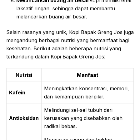
Melancarkan buang air besar
Kopi memiliki efek
laksatif ringan, sehingga dapat membantu
melancarkan buang air besar.
Selain rasanya yang unik, Kopi Bapak Greng Jos juga
mengandung berbagai nutrisi yang bermanfaat bagi
kesehatan. Berikut adalah beberapa nutrisi yang
terkandung dalam Kopi Bapak Greng Jos:
Nutrisi
Manfaat
Meningkatkan konsentrasi, memori,
Kafein
dan kemampuan berpikir.
Melindungi sel-sel tubuh dari
Antioksidan
kerusakan yang disebabkan oleh
radikal bebas.
Menyerap racun dan bakteri