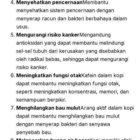
Menyehatkan pencernaan
Membantu
menyehatkan sistem pencernaan dengan
menyerap racun dan bakteri berbahaya dalam
usus.
Mengurangi risiko kanker
Mengandung
antioksidan yang dapat membantu melindungi
sel-sel tubuh dari kerusakan yang disebabkan
oleh radikal bebas, sehingga dapat mengurangi
risiko kanker.
Meningkatkan fungsi otak
Kafein dalam kopi
dapat membantu meningkatkan fungsi otak,
seperti meningkatkan konsentrasi, memori, dan
kemampuan berpikir.
Menghilangkan bau mulut
Arang aktif dalam kopi
dapat membantu menghilangkan bau mulut
dengan menyerap bakteri dan senyawa
penyebab bau.