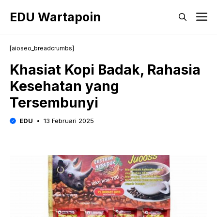
Langsung
EDU Wartapoin
M
ke
isi
[aioseo_breadcrumbs]
Khasiat Kopi Badak, Rahasia
Kesehatan yang
Tersembunyi
EDU
13 Februari 2025