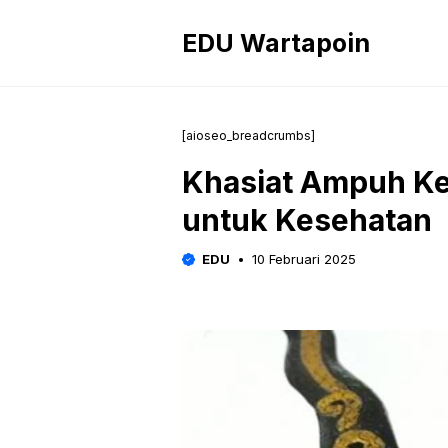
Langsung
ke
EDU Wartapoin
isi
[aioseo_breadcrumbs]
Khasiat Ampuh Ker
untuk Kesehatan
EDU
10 Februari 2025