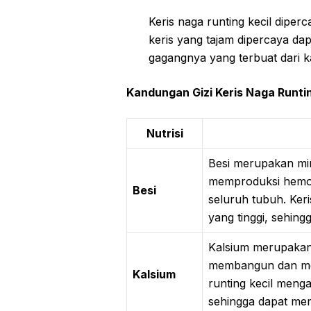
Keris naga runting kecil dipe
keris yang tajam dipercaya da
gagangnya yang terbuat dari 
Kandungan Gizi Keris Naga Runtin
Nutrisi
Besi merupakan min
memproduksi hemog
Besi
seluruh tubuh. Ker
yang tinggi, sehi
Kalsium merupakan
membangun dan menj
Kalsium
runting kecil meng
sehingga dapat me