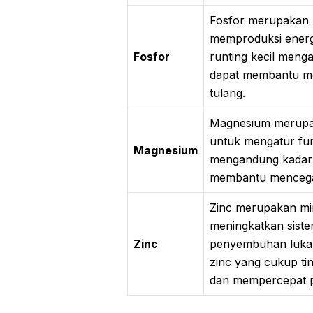
Fosfor merupakan 
memproduksi energ
Fosfor
runting kecil meng
dapat membantu me
tulang.
Magnesium merupak
untuk mengatur fung
Magnesium
mengandung kadar 
membantu mencegah 
Zinc merupakan mi
meningkatkan sist
Zinc
penyembuhan luka. 
zinc yang cukup ti
dan mempercepat 