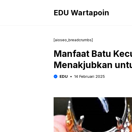
Langsung
ke
EDU Wartapoin
isi
[aioseo_breadcrumbs]
Manfaat Batu Ke
Menakjubkan unt
EDU
14 Februari 2025