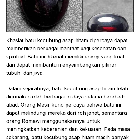
Khasiat batu kecubung asap hitam dipercaya dapat
memberikan berbagai manfaat bagi kesehatan dan
spiritual. Batu ini dikenal memiliki energi yang kuat
dan dapat membantu menyeimbangkan pikiran,
tubuh, dan jiwa.
Dalam sejarahnya, batu kecubung asap hitam telah
digunakan oleh berbagai budaya selama berabad-
abad. Orang Mesir kuno percaya bahwa batu ini
dapat melindungi mereka dari roh jahat, sementara
orang Romawi menggunakannya untuk
meningkatkan keberanian dan kekuatan. Pada masa
sekarang, batu kecubung asap hitam masih banyak