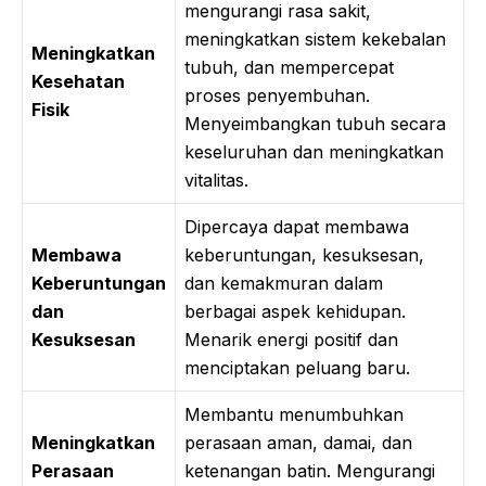
mengurangi rasa sakit,
meningkatkan sistem kekebalan
Meningkatkan
tubuh, dan mempercepat
Kesehatan
proses penyembuhan.
Fisik
Menyeimbangkan tubuh secara
keseluruhan dan meningkatkan
vitalitas.
Dipercaya dapat membawa
Membawa
keberuntungan, kesuksesan,
Keberuntungan
dan kemakmuran dalam
dan
berbagai aspek kehidupan.
Kesuksesan
Menarik energi positif dan
menciptakan peluang baru.
Membantu menumbuhkan
Meningkatkan
perasaan aman, damai, dan
Perasaan
ketenangan batin. Mengurangi