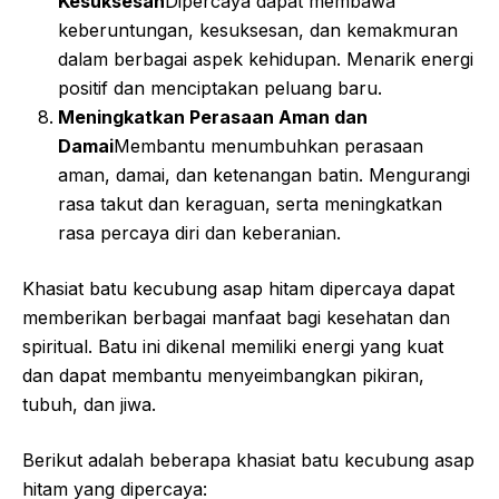
Kesuksesan
Dipercaya dapat membawa
keberuntungan, kesuksesan, dan kemakmuran
dalam berbagai aspek kehidupan. Menarik energi
positif dan menciptakan peluang baru.
Meningkatkan Perasaan Aman dan
Damai
Membantu menumbuhkan perasaan
aman, damai, dan ketenangan batin. Mengurangi
rasa takut dan keraguan, serta meningkatkan
rasa percaya diri dan keberanian.
Khasiat batu kecubung asap hitam dipercaya dapat
memberikan berbagai manfaat bagi kesehatan dan
spiritual. Batu ini dikenal memiliki energi yang kuat
dan dapat membantu menyeimbangkan pikiran,
tubuh, dan jiwa.
Berikut adalah beberapa khasiat batu kecubung asap
hitam yang dipercaya: