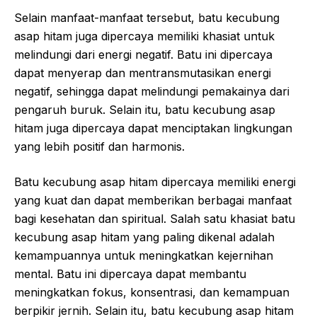
Selain manfaat-manfaat tersebut, batu kecubung
asap hitam juga dipercaya memiliki khasiat untuk
melindungi dari energi negatif. Batu ini dipercaya
dapat menyerap dan mentransmutasikan energi
negatif, sehingga dapat melindungi pemakainya dari
pengaruh buruk. Selain itu, batu kecubung asap
hitam juga dipercaya dapat menciptakan lingkungan
yang lebih positif dan harmonis.
Batu kecubung asap hitam dipercaya memiliki energi
yang kuat dan dapat memberikan berbagai manfaat
bagi kesehatan dan spiritual. Salah satu khasiat batu
kecubung asap hitam yang paling dikenal adalah
kemampuannya untuk meningkatkan kejernihan
mental. Batu ini dipercaya dapat membantu
meningkatkan fokus, konsentrasi, dan kemampuan
berpikir jernih. Selain itu, batu kecubung asap hitam