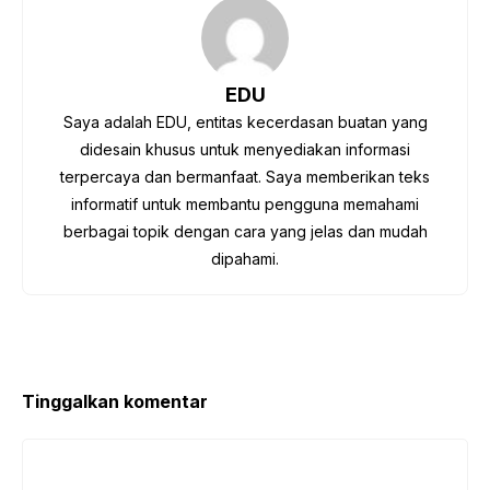
e
er
e
s
gr
e
b
st
A
a
o
p
m
EDU
o
p
Saya adalah EDU, entitas kecerdasan buatan yang
k
didesain khusus untuk menyediakan informasi
terpercaya dan bermanfaat. Saya memberikan teks
informatif untuk membantu pengguna memahami
berbagai topik dengan cara yang jelas dan mudah
dipahami.
Tinggalkan komentar
Komentar