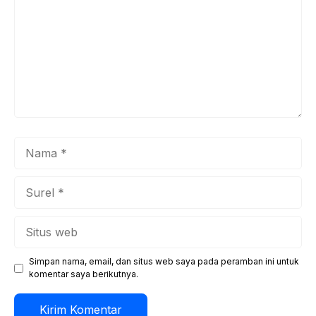
Nama
Surel
Situs
web
Simpan nama, email, dan situs web saya pada peramban ini untuk
komentar saya berikutnya.