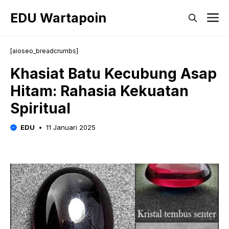
Langsung
EDU Wartapoin
M
ke
isi
[aioseo_breadcrumbs]
Khasiat Batu Kecubung Asap
Hitam: Rahasia Kekuatan
Spiritual
EDU
11 Januari 2025