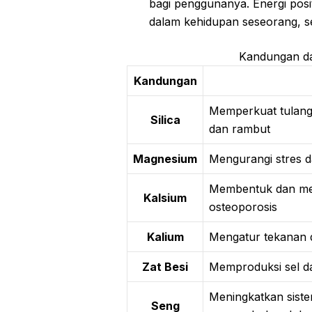
bagi penggunanya. Energi positi
dalam kehidupan seseorang, s
Kandungan da
Kandungan
Memperkuat tulang,
Silica
dan rambut
Magnesium
Mengurangi stres d
Membentuk dan mem
Kalsium
osteoporosis
Kalium
Mengatur tekanan 
Zat Besi
Memproduksi sel d
Meningkatkan sist
Seng