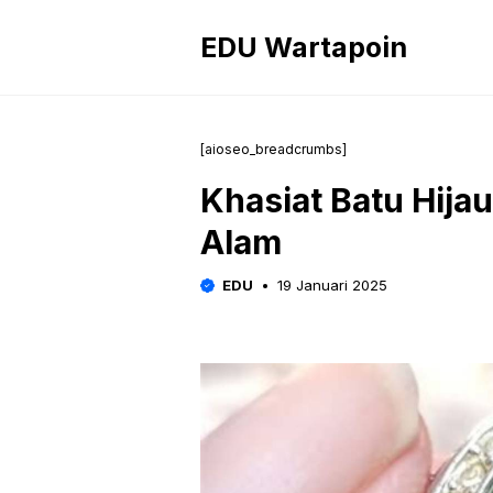
Langsung
ke
EDU Wartapoin
isi
[aioseo_breadcrumbs]
Khasiat Batu Hijau
Alam
EDU
19 Januari 2025