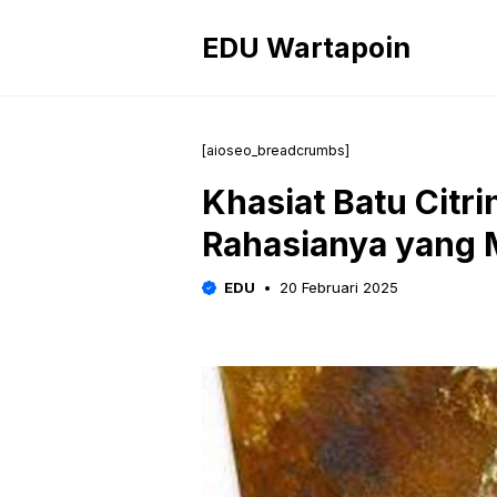
Langsung
ke
EDU Wartapoin
isi
[aioseo_breadcrumbs]
Khasiat Batu Citr
Rahasianya yang
EDU
20 Februari 2025