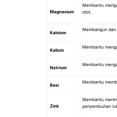
Membantu mengatu
Magnesium
otot.
Membangun dan me
Kalsium
Membantu mengat
Kalium
Membantu mengat
Natrium
Membantu membaw
Besi
Membantu mening
Zink
penyembuhan lu