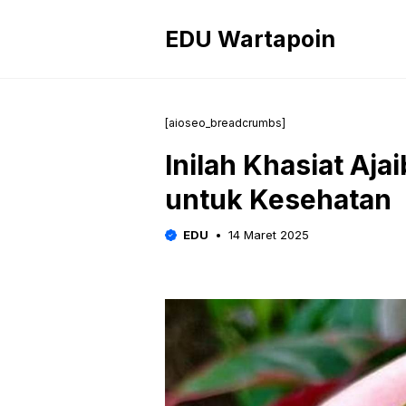
Langsung
ke
EDU Wartapoin
isi
[aioseo_breadcrumbs]
Inilah Khasiat Aja
untuk Kesehatan
EDU
14 Maret 2025