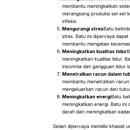
membantu meningkatkan sistem
merangsang produksi sel-sel
infeksi.
Mengurangi stres
Batu belim
stres. Batu ini dipercaya dapa
membantu mengatasi kecemas
Meningkatkan kualitas tidur
B
meningkatkan kualitas tidur. 
insomnia dan gangguan tidur l
Menetralkan racun dalam tu
membantu menetralkan racun d
mengeluarkan racun dari tubuh
Meningkatkan energi
Batu be
meningkatkan energi. Batu ini
darah dan meningkatkan kadar
Selain dipercaya memiliki khasiat 