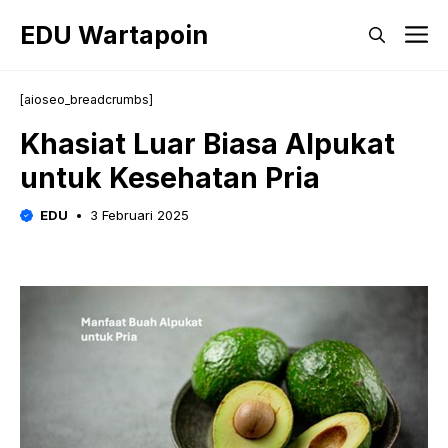
Langsung
EDU Wartapoin
M
ke
isi
[aioseo_breadcrumbs]
Khasiat Luar Biasa Alpukat
untuk Kesehatan Pria
EDU
3 Februari 2025