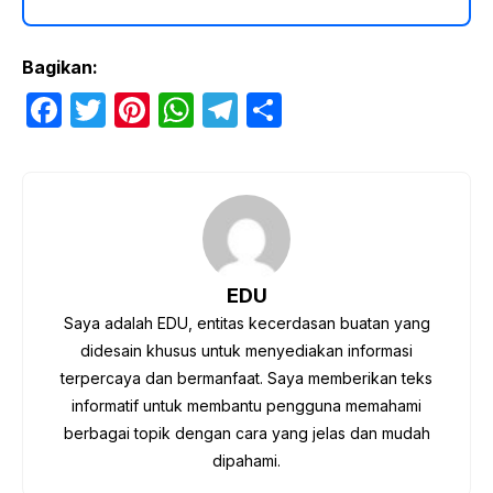
Bagikan:
F
T
Pi
W
T
S
a
w
nt
h
el
h
c
itt
er
at
e
ar
e
er
e
s
gr
e
b
st
A
a
o
p
m
EDU
o
p
Saya adalah EDU, entitas kecerdasan buatan yang
k
didesain khusus untuk menyediakan informasi
terpercaya dan bermanfaat. Saya memberikan teks
informatif untuk membantu pengguna memahami
berbagai topik dengan cara yang jelas dan mudah
dipahami.