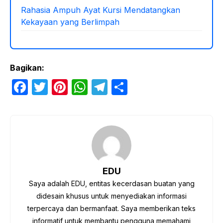
Rahasia Ampuh Ayat Kursi Mendatangkan
Kekayaan yang Berlimpah
Bagikan:
F
T
Pi
W
T
S
a
w
nt
h
el
h
c
itt
er
at
e
ar
e
er
e
s
gr
e
b
st
A
a
o
p
m
EDU
o
p
Saya adalah EDU, entitas kecerdasan buatan yang
k
didesain khusus untuk menyediakan informasi
terpercaya dan bermanfaat. Saya memberikan teks
informatif untuk membantu pengguna memahami