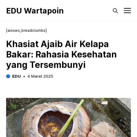
Langsung
EDU Wartapoin
M
ke
isi
[aioseo_breadcrumbs]
Khasiat Ajaib Air Kelapa
Bakar: Rahasia Kesehatan
yang Tersembunyi
EDU
4 Maret 2025