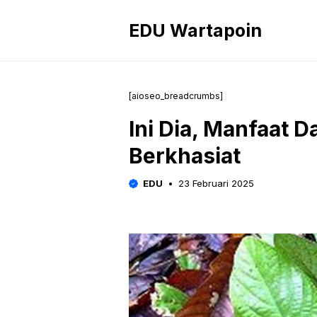
Langsung
ke
EDU Wartapoin
isi
[aioseo_breadcrumbs]
Ini Dia, Manfaat 
Berkhasiat
EDU
23 Februari 2025